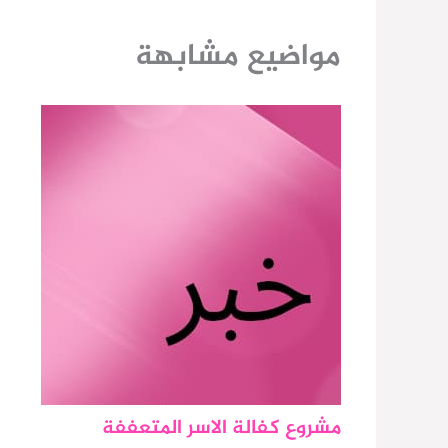
مواضيع مشابهة
مشروع كفالة الاسر المتعففة