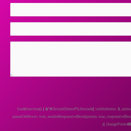
$(window).load(function() { $("#flexiselDemo1").flexisel({ visibleItems: 3
pauseOnHover: true, enableResponsiveBreakpoints: true, responsiveBreakp
{ changePoint:667