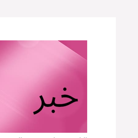
خطي
لى
لمحتوى