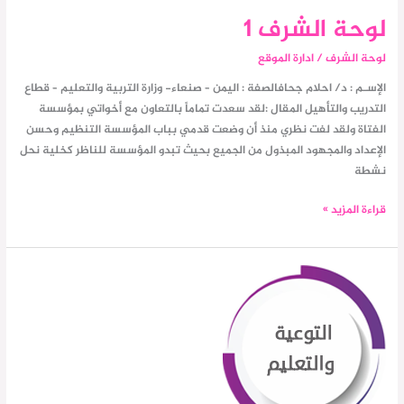
لوحة الشرف 1
لوحة الشرف
/
ادارة الموقع
الإسـم : د/ احلام جحافالصفة : اليمن – صنعاء- وزارة التربية والتعليم – قطاع
التدريب والتأهيل المقال :لقد سعدت تماماً بالتعاون مع أخواتي بمؤسسة
الفتاة ولقد لفت نظري منذ أن وضعت قدمي بباب المؤسسة التنظيم وحسن
الإعداد والمجهود المبذول من الجميع بحيث تبدو المؤسسة للناظر كخلية نحل
نشطة
قراءة المزيد »
التوعية
والتعليم