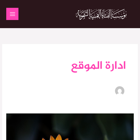
خطي
لى
لمحتوى
ادارة الموقع
لوحة
الشرف
3